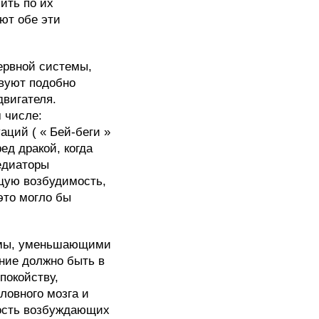
ить по их
ют обе эти
ервной системы,
вуют подобно
двигателя.
 числе:
ций ( « Бей-беги »
ед дракой, когда
едиаторы
щую возбудимость,
это могло бы
емы, уменьшающими
ние должно быть в
покойству,
ловного мозга и
ность возбуждающих