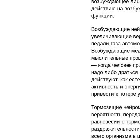
возбуждающее либо
действию на возбу
функции.
Возбуждающие нейр
увеличивающие вер
педали газа автомо
Возбуждающие меди
мыслительные проц
— когда человек пр
надо либо драться
действуют, как ес
активность и энерг
привести к потере 
Тормозящие нейро
вероятность перед
равновесии с торм
раздражительности,
всего организма в