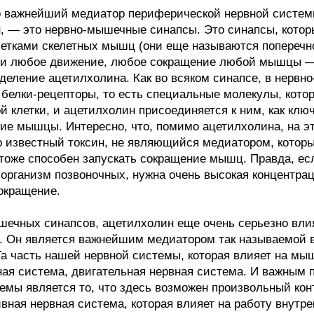
 важнейший медиатор периферической нервной системы
н, — это нервно-мышечные синапсы. Это синапсы, кото
клетками скелетных мышц (они еще называются поперечн
 и любое движение, любое сокращение любой мышцы — 
деление ацетилхолина. Как во всяком синапсе, в нерв
белки-рецепторы, то есть специальные молекулы, кото
клетки, и ацетилхолин присоединяется к ним, как ключ 
ние мышцы. Интересно, что, помимо ацетилхолина, на э
о известный токсин, не являющийся медиатором, котор
 тоже способен запускать сокращение мышц. Правда, ес
 организм позвоночных, нужна очень высокая концентра
окращение.
ечных синапсов, ацетилхолин еще очень серьезно влия
в. Он является важнейшим медиатором так называемой 
Та часть нашей нервной системы, которая влияет на мы
ная система, двигательная нервная система. И важным 
емы является то, что здесь возможен произвольный кон
тивная нервная система, которая влияет на работу внутре