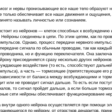
 мозг и нервы пронизывающие все наше тело образуют 
не только обеспечивает все наши движения и ощущения,
принято называть личностью или сознанием.
остоит из нейронов — клеток способных к возбуждению
 Нейроны соединены в цепи. По этим цепям, как по про
импульсов. Однако, процесс передачи нервного импульс
передаче сигнала по обычным проводам, так как кажды
проводника, но и функцию переключателя. Она заключае
йрону присоединяется сразу несколько других нейронов,
буждающее воздействие (то есть, способствуют дальн
мпульса), а часть — тормозящее (препятствующее его 
 зависимости от баланса между возбуждающими и тор
ит или не проводит сигнал дальше. То есть если посту
лов, то сигнал пройдет дальше, а если больше тормозя
жные сети нейроны обеспечивают функционирование не
 внутри одного нейрона осуществляется при помощи эл
раняющегося по нейрону, от отростков дендритов, прин