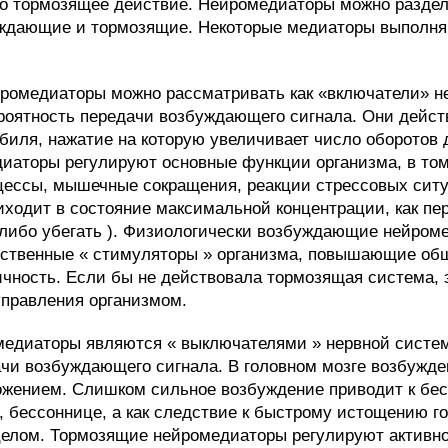
 тормозящее действие. Нейромедиаторы можно раздел
ждающие и тормозящие. Некоторые медиаторы выполня
омедиаторы можно рассматривать как «включатели» н
оятность передачи возбуждающего сигнала. Они дейст
биля, нажатие на которую увеличивает число оборотов 
аторы регулируют основные функции организма, в том
ессы, мышечные сокращения, реакции стрессовых ситуа
иходит в состояние максимальной концентрации, как пер
 либо убегать ). Физиологически возбуждающие нейром
тественные « стимуляторы » организма, повышающие об
ичность. Если бы не действовала тормозящая система, 
управления организмом.
медиаторы являются « выключателями » нервной сист
ачи возбуждающего сигнала. В головном мозге возбужде
ожением. Слишком сильное возбуждение приводит к бес
 бессоннице, а как следствие к быстрому истощению го
 целом. Тормозящие нейромедиаторы регулируют актив