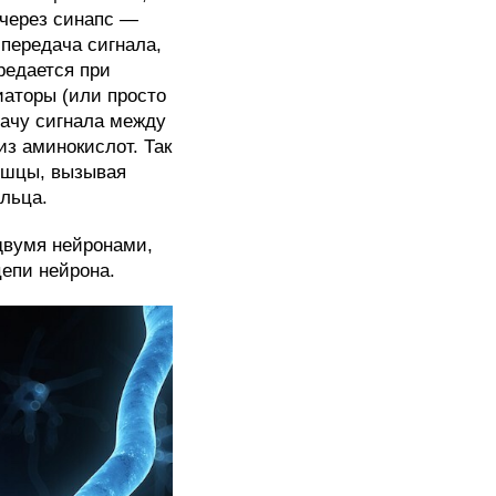
 через синапс —
передача сигнала,
редается при
аторы (или просто
ачу сигнала между
из аминокислот. Так
ышцы, вызывая
льца.
двумя нейронами,
цепи нейрона.