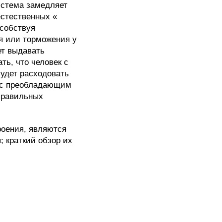
истема замедляет
стественных «
особствуя
я или торможения у
ет выдавать
ть, что человек с
удет расходовать
к с преобладающим
правильных
оения, являются
 краткий обзор их