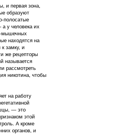
, и первая зона,
рые образуют
о-полосатые
а у человека их
но-мышечных
рые находятся на
к замку, и
ти же рецепторы
ый называется
ли рассмотреть
ция никотина, чтобы
ет на работу
вегетативной
шцы, — это
признаком этой
троль. А кроме
нних органов, и