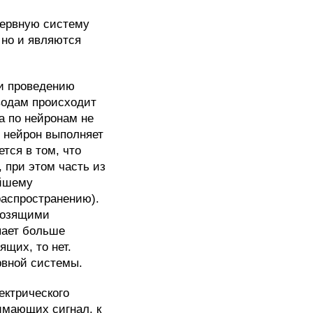
нервную систему
 но и являются
 и проведению
водам происходит
а по нейронам не
й нейрон выполняет
тся в том, что
 при этом часть из
ейшему
распространению).
мозящими
пает больше
щих, то нет.
рвной системы.
ектрического
имающих сигнал, к