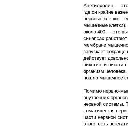
Ацетилхолин — это
где он крайне важе
нервные клетки с 
мышечные клетки),
около 400 — это вы
синапсах работают 
мембране мышечной 
запускает сокраще
действует довольн
никотин, и никотин
организм человека,
пошло мышечное с
Помимо нервно-мыш
внутренних органо
нервной системы. 
соматическая нерв
части нервной сист
этого, есть вегета