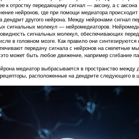
ее к отростку передающему сигнал — аксону, а с аксона
нение нейронов, где при помощи медиатора происходит 
а дендрит другого нейрона. Между нейронами сигнал пе
х сигнальных молекул — нейромедиаторов. Нейромеди
овидность сигнальных молекул, обеспечивающих перед
исле в головном мозге. Как правило они синтезируются 
печивают передачу сигнала с нейронов на скелетные м
это может быть любое движение, например сгибание па
нейрона медиатор выбрасывается в пространство между 
 рецепторы, расположенные на дендрите следующего в 