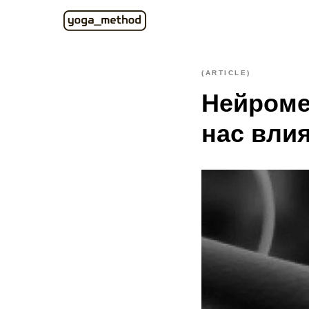
(ARTICLE)
Нейромед
нас вли