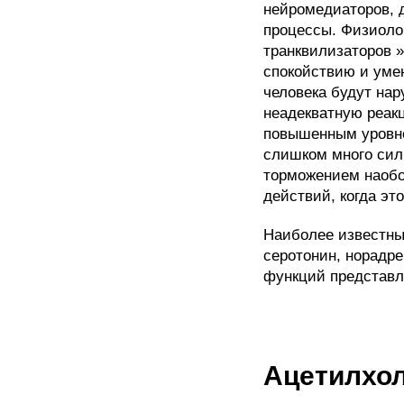
нейромедиаторов, 
процессы. Физиоло
транквилизаторов 
спокойствию и уме
человека будут нар
неадекватную реакц
повышенным уровне
слишком много сил
торможением наобо
действий, когда эт
Наиболее известны
серотонин, норадре
функций представл
Ацетилхо