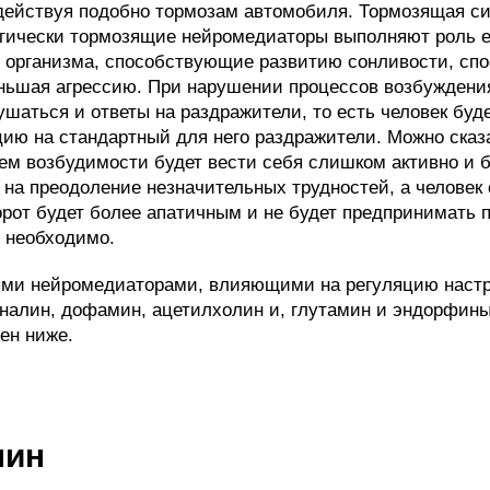
действуя подобно тормозам автомобиля. Тормозящая с
гически тормозящие нейромедиаторы выполняют роль е
» организма, способствующие развитию сонливости, сп
ньшая агрессию. При нарушении процессов возбуждени
ушаться и ответы на раздражители, то есть человек буд
ию на стандартный для него раздражители. Можно сказа
м возбудимости будет вести себя слишком активно и б
 на преодоление незначительных трудностей, а челове
рот будет более апатичным и не будет предпринимать 
о необходимо.
ми нейромедиаторами, влияющими на регуляцию настр
налин, дофамин, ацетилхолин и, глутамин и эндорфины;
ен ниже.
лин